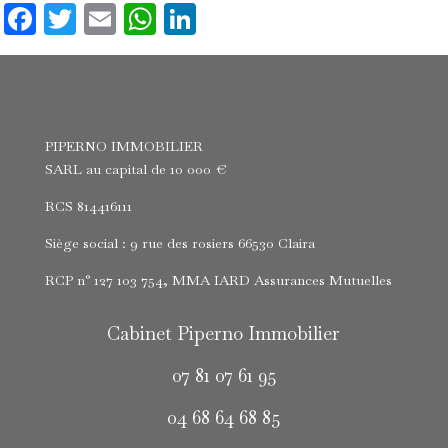
Facebook
Twitter
Email
WhatsApp
LinkedIn
PIPERNO IMMOBILIER
SARL au capital de 10 000 €
RCS 814416111
Siège social : 9 rue des rosiers 66530 Claira
RCP n° 127 103 754, MMA IARD Assurances Mutuelles
Cabinet Piperno Immobilier
07 81 07 61 95
04 68 64 68 85